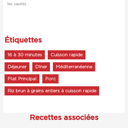
les sautés.
Étiquettes
16 à 30 minutes
Cuisson rapide
Déjeuner
Dîner
Méditerranéenne
Plat Principal
Porc
Riz brun à grains entiers à cuisson rapide
Recettes associées