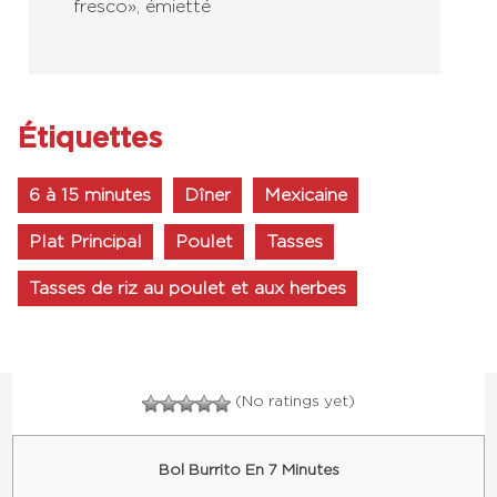
fresco », émietté
Étiquettes
6 à 15 minutes
Dîner
Mexicaine
Plat Principal
Poulet
Tasses
Tasses de riz au poulet et aux herbes
(No ratings yet)
Bol Burrito En 7 Minutes