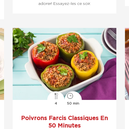
adorer! Essayez-les ce soir.
4
50 min
Poivrons Farcis Classiques En
50 Minutes