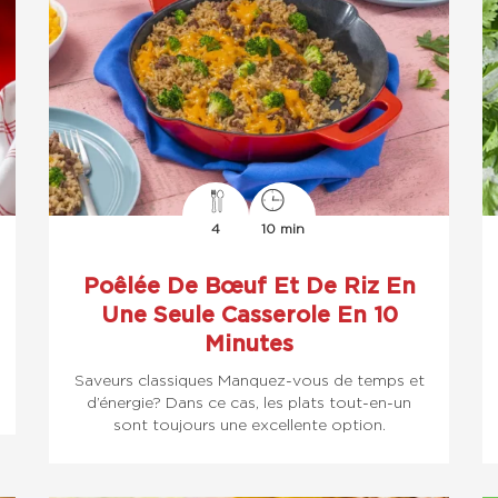
4
10 min
Poêlée De Bœuf Et De Riz En
Une Seule Casserole En 10
Minutes
Saveurs classiques Manquez-vous de temps et
d’énergie? Dans ce cas, les plats tout-en-un
sont toujours une excellente option.