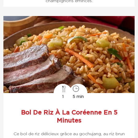
champignons émincés.
1
5 min
Bol De Riz À La Coréenne En 5
Minutes
Ce bol de riz délicieux grâce au gochujang, au riz brun