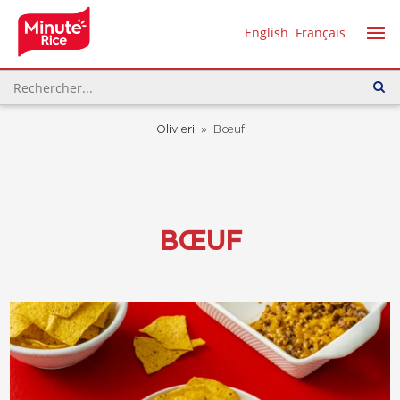
English
Français
Olivieri
»
Bœuf
BŒUF