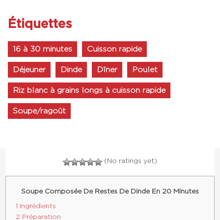
Étiquettes
16 à 30 minutes
Cuisson rapide
Déjeuner
Dinde
Dîner
Poulet
Riz blanc à grains longs à cuisson rapide
Soupe/ragoût
(No ratings yet)
Soupe Composée De Restes De Dinde En 20 Minutes
1 Ingrédients
2 Préparation