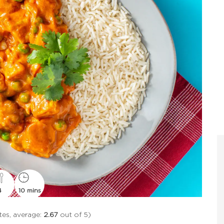
4
10 mins
es, average:
2.67
out of 5)