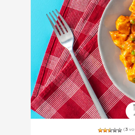
(
3
vot