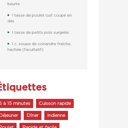
beurre
1 tasse de poulet cuit coupé en
dés
1 tasse de petits pois surgelés
1 c. soupe de coriandre fraîche,
hachée (facultatif)
Étiquettes
6 à 15 minutes
Cuisson rapide
Déjeuner
Dîner
Indienne
Poulet
Rapide et facile